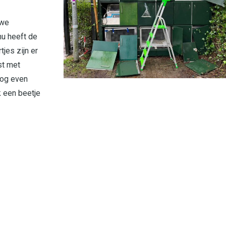
uwe
nu heeft de
jes zijn er
st met
nog even
k een beetje