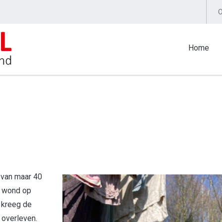
O
Home
 van maar 40
e wond op
j kreeg de
 overleven.