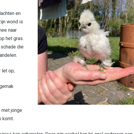
dachten en
zijn wond is
mee naar
op het gras.
e schade die
wandelen.
 let op;
t gemak
n met jonge
s komt.