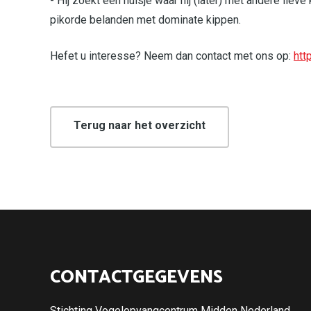
- Hij zoekt een huisje waar hij (later) met andere lieve
pikorde belanden met dominate kippen.
Hefet u interesse? Neem dan contact met ons op:
htt
Terug naar het overzicht
CONTACTGEGEVENS
Stichting Vogelopvangcentrum Midden Nederland