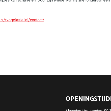
 kipjes kan scharrelen. Door zijn wiebel kan hij snel onderaan een
ps://vogelasiel.nl/contact/
OPENINGSTIJD
Maandag t/m zondag: 09:30