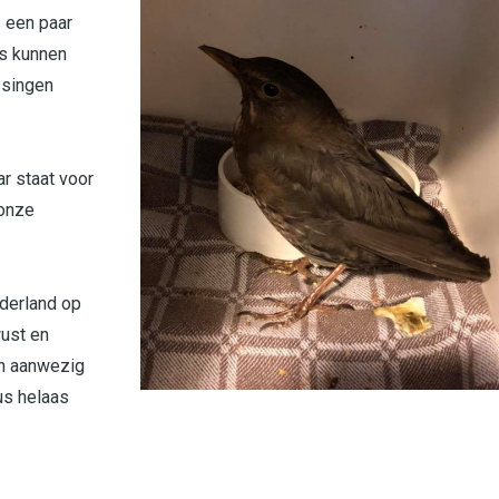
 een paar
ls kunnen
ssingen
ar staat voor
 onze
ederland op
wust en
on aanwezig
us helaas