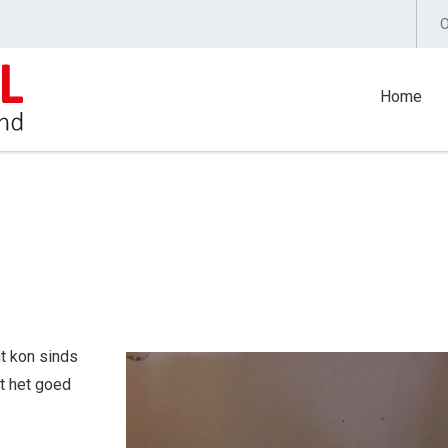
O
Home
t kon sinds
kt het goed